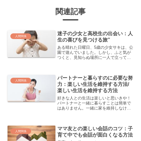
関連記事
迷子の少女と高校生の出会い：人
人間関係
生の喜びを見つける旅”
ある晴れた日曜日、5歳の少女サキは、公
園で遊んでいました。しかし、ふと気が
つくと、見知らぬ場所に一人で立ってい
ました。彼女は不安になり、泣き始めま
した。その時、彼女は高校生のアカネと
その友人ヒロトに出会いました。二人は
パートナーと暮らすのに必要な努
サキが困っているのを見...
人間関係
力：楽しい生活を維持する方法/
楽しい生活を維持する方法
好きな人との生活は楽しいと思いきや！
パートナーと一緒に暮らすことは簡単で
はありません。一緒に家を維持しなけれ
ばならず、日々の家事や課題を共有しな
ければなりません。すぐに無かったこと
にできるわけではない問題もあります。
ママ友との楽しい会話のコツ：子
しかし、パートナーと暮ら...
人間関係
育て中でも会話が面白くなる方法