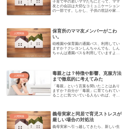
子育て中の若いママたちにとって、ママ
友との会話は大切なコミュニケーション
の一部です。しかし、子供の世話や家事
に追われていると、会話がつまらなくな
りがちです。そんなときこそ、楽しい会
話のコツを活用しましょう。この記事で
は、子育て中でも会話が面...
保育所のママ友メンバーがこわ
人間関係
い。
幼稚園や保育園の通園バス、利用してい
ますか？クレヨンしんちゃんでも、しん
ちゃんは通園バスを利用していますよね
（バス停の時間に間に合わずみさえが自
転車で送迎している描写が多いきがしま
すが(笑)）。通園バスは、徒歩圏内に自
宅がない場合や、仕事の...
毒親とは？特徴や影響、克服方法
人間関係
まで徹底的に考えてみた
「毒親」という言葉を聞いたことはあり
ますか？自分が「毒親」に育てられてい
ることに気づいている人もいれば、そう
でない人もいるかもしれません。この記
事では、「毒親」の特徴や影響、そして
克服するための方法まで、徹底解説しま
義母実家と同居で育児ストレスが
す。読み進めることで、自...
人間関係
厳しい場合の対処法
義母実家へ引っ越してきたら、新しい生