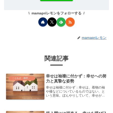
mamapriレモンをフォローする
mamapriレモン
関連記事
幸せは袖褄に付かず：幸せへの努
ことわざ・四字熟語・気づき
力と真摯な姿勢
幸せは袖褄に付かず：幸せは、着物の袖
や褄などについているものではない、と
いう意味。ぼんやりしていて、幸せがや
ってくるというものではなく、簡単に幸
せを得ることはできないものだ、という
例えとして用いる。このことわざは、幸
せを追求する際の努力と真...