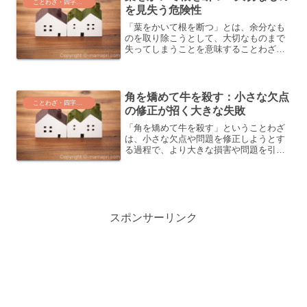
ことわざ・四字熟語・気づき
を見失う危険性
「葉をかいて根を断つ」とは、余分なも
のを取り除こうとして、大切なものまで
失ってしまうことを意味することわざで
す。自分の短所を直そうとする際に、長
所や個性まで失ってしまうような状況に
用いられます。このことわざに隠された
深い教訓を、私たちはどの...
角を矯めて牛を殺す：小さな欠点
ことわざ・四字熟語・気づき
の修正が招く大きな失敗
「角を矯めて牛を殺す」ということわざ
は、小さな欠点や問題を修正しようとす
る過程で、より大きな損害や問題を引き
起こしてしまう状況を指します。この表
現は、時に過剰な修正が逆効果になるこ
と、そして事の本質や全体のバランスを
見失わないことの重要性を...
スポンサーリンク