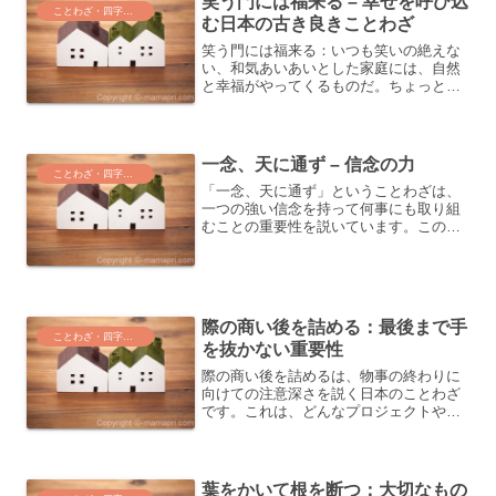
笑う門には福来る – 幸せを呼び込
ことわざ・四字熟語・気づき
む日本の古き良きことわざ
笑う門には福来る：いつも笑いの絶えな
い、和気あいあいとした家庭には、自然
と幸福がやってくるものだ。ちょっとし
た幸せでも、喜ぶ気持ちをもっていれ
ば、また喜びごとはやってくるものだ。
このことわざは、日常の中での小さな幸
せを大切にすることの大切さ...
一念、天に通ず – 信念の力
ことわざ・四字熟語・気づき
「一念、天に通ず」ということわざは、
一つの強い信念を持って何事にも取り組
むことの重要性を説いています。この記
事では、このことわざが示す信念の力に
ついて探求します。「一念、天に通ず」
ということわざの意味このことわざは、
強い意志と信念を持ち続け...
際の商い後を詰める：最後まで手
ことわざ・四字熟語・気づき
を抜かない重要性
際の商い後を詰めるは、物事の終わりに
向けての注意深さを説く日本のことわざ
です。これは、どんなプロジェクトや作
業も、最終段階での手抜きが全体の評価
を下げることを警告しています。本記事
では、最後の仕上げの大切さと、それが
どのようにして全体の成果...
葉をかいて根を断つ：大切なもの