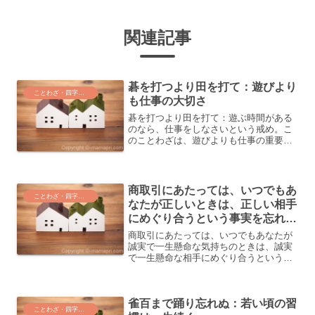
関連記事
碁を打つより田を打て：遊びより
ことわざ・四字熟語・気づき
も仕事の大切さ
碁を打つより田を打て：遊ぶ時間がある
のなら、仕事をしなさいという戒め。こ
のことわざは、遊びよりも仕事の重要性
を強調しています。碁を打つより田を打
ての意味と背景「碁を打つより田を打
て」とは、遊びに時間を使うよりも、仕
事や勉強に時間を使うべきだ...
商取引にあたっては、いつでもあ
ことわざ・四字熟語・気づき
なたが正しいときは、正しい相手
にめぐり合うという事実を忘れて
はいけません。
商取引にあたっては、いつでもあなたが
誠実で一生懸命な気持ちのときは、誠実
で一生懸命な相手にめぐり合うという事
実を忘れてはいけません。このことわざ
は、商取引において誠実で一生懸命な気
持ちを持ち続けることの重要性を教えて
雀百まで踊り忘れぬ：若い頃の習
います。その気持ちは必ず...
ことわざ・四字熟語・気づき