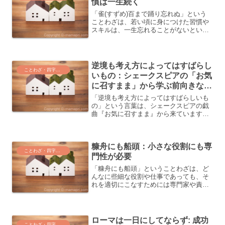
慣は一生続く
「雀(すずめ)百まで踊り忘れぬ」という
ことわざは、若い頃に身につけた習慣や
スキルは、一生忘れることがないという
意味を持っています。日本の古くから伝
わる様々なことわざの中には、深い教訓
や知恵が込められているものが数多くあ
ります。「雀百まで踊り...
逆境も考え方によってはすばらし
ことわざ・四字熟語・気づき
いもの：シェークスピアの「お気
に召すまま」から学ぶ前向きな生
き方
「逆境も考え方によってはすばらしいも
の」という言葉は、シェークスピアの戯
曲『お気に召すまま』から来ています。
この言葉は、踏んだりけったりの状況に
あっても、気持ちを滅入らせるのではな
く、逆境を乗り越えて成長する考え方を
糠舟にも船頭：小さな役割にも専
示しています。人生には逆...
ことわざ・四字熟語・気づき
門性が必要
「糠舟にも船頭」ということわざは、ど
んなに些細な役割や仕事であっても、そ
れを適切にこなすためには専門家や責任
者が必要であるという意味です。糠は米
ほどの価値はないものですが、糠を運搬
する舟にも船頭が必要であり、このこと
わざは小さな仕事にも重要...
ローマは一日にしてならず: 成功
ことわざ・四字熟語・気づき