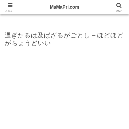
忙しい女性の応援WEBママプリ！
MaMaPri.com
MaMaPri.com
メニュー
検索
過ぎたるは及ばざるがごとし – ほどほど
がちょうどいい