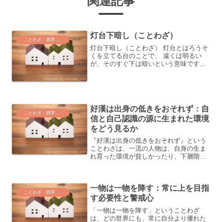
関連記事
灯台下暗し（ことわざ）
ことわざ・四字熟語・気づき
灯台下暗し（ことわざ） 灯台とはろうそ
くを立てる台のことで、 遠くは明るい
が、そのすぐ下は暗いという意味です。
つまり、身近な情報には案外うとかった
り、 簡単なことがかえってわかりにくか
ったりするものです。「灯台下暗し」と
いうことわざは、物...
好漢は出身の低きをおそれず：自
ことわざ・四字熟語・気づき
信と自己認識の源に生まれた環境
をどう見るか
『好漢は出身の低きをおそれず』という
ことわざは、一流の人物は、自身の生ま
れ育った環境が貧しかったり、下層階級
であったとしても、それを気にせず、自
信を持って生きていくことを意味しま
す。この自己認識は、自分がどこまで成
一物は一物を降す：常に上を目指
長できたかに誇りを感じるこ...
ことわざ・四字熟語・気づき
す必要性と警戒心
「一物は一物を降す」ということわざ
は、どの世界にも、常に自分より優れた