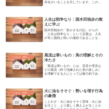
存在がいることを示しています。この表
現は一般的に、地位や能力で上に立つ人
を引き下ろすことを表すのですが、同時
に、自らが引き下ろされないように、常
に自己研鑽を積むことの大切...
人生は戦争なり：国木田独歩の教
ことわざ・四字熟語・気づき
えに学ぶ
国木田独歩の「欺かざるの記」からの
「人生は戦争なり」という言葉は、人生
が常に挑戦と戦いの連続であることを示
しています。彼は「戦いを宣告した上
は、書に向かっては書を征服し、人に向
かっては人を征服し、事業に向かっては
事業を征服するまでは止むべか...
風流は寒いもの：美の理解とその
ことわざ・四字熟語・気づき
冷たさ
「風流は寒いもの」とは、花見や雪見な
どの風流（粋で洗練された美の楽しみ）
を理解できる人にとっては魅力的である
が、そのよさを理解できない人にとって
は、ただ寒さを感じるだけのこと、とい
う意味のことわざです。この記事では、
このことわざの意味と、美...
火に油をそそぐ：勢いを増す行為
ことわざ・四字熟語・気づき
の象徴
ことわざ：火に油をそそぐ意味：火に油
を注ぐと、より激しく燃え上がることか