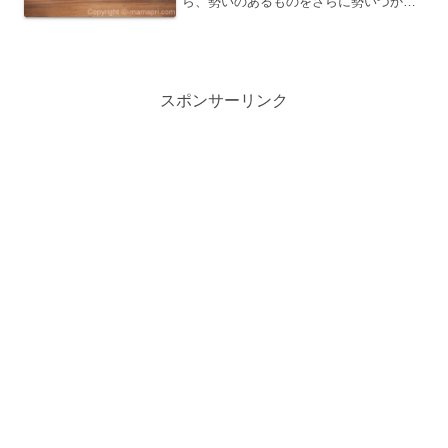
ら、勢いのあるものをさらに勢いづかせ
ることをいう。このことわざは、ある状
況や事象が既に盛り上がっている中で、
さらにその勢いを増す行為や言動を指す
言葉として使われます。火...
スポンサーリンク