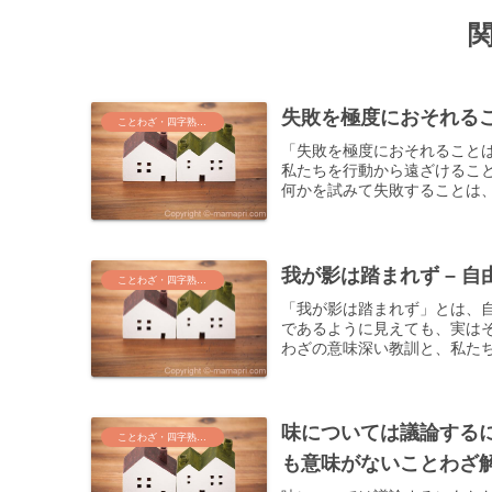
失敗を極度におそれる
ことわざ・四字熟語・気づき
「失敗を極度におそれること
私たちを行動から遠ざけるこ
何かを試みて失敗することは、
我が影は踏まれず – 
ことわざ・四字熟語・気づき
「我が影は踏まれず」とは、
であるように見えても、実は
わざの意味深い教訓と、私たち
味については議論する
ことわざ・四字熟語・気づき
も意味がないことわざ