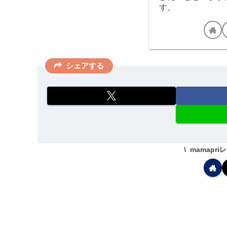
す。
シェアする
mamapr