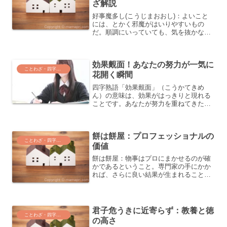
ざ解説
好事魔多し(こうじまおおし)：よいこと
には、とかく邪魔がはいりやすいもの
だ。順調にいっていても、気を抜かない
ようにしなくてはいけないという例え。
このことわざを知っていると、物事が順
調に進んでいるときでも注意深くあるべ
効果覿面！あなたの努力が一気に
きだということを思い出す...
ことわざ・四字熟語・気づき
花開く瞬間
四字熟語「効果覿面」（こうかてきめ
ん）の意味は、効果がはっきりと現れる
ことです。あなたが努力を重ねてきた成
果が一気に表れる、その瞬間。そんな壮
快な瞬間を表す四字熟語が「効果覿面」
なのです。今回は、この美しい四字熟語
餅は餅屋：プロフェッショナルの
の世界に一緒に足を踏み入れ...
ことわざ・四字熟語・気づき
価値
餅は餅屋：物事はプロにまかせるのが確
かであるということ。専門家の手にかか
れば、さらに良い結果が生まれることの
重要性を探求してみましょう。「餅は餅
屋」の意味と由来「餅は餅屋」というこ
とわざは、専門家やプロフェッショナル
に物事を任せることの大切...
君子危うきに近寄らず：教養と徳
ことわざ・四字熟語・気づき
の高さ