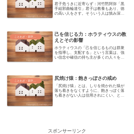
君子危うきに近寄らず：河竹黙阿弥「黒
手組郭曲輪達引」君子は教養もあり、徳
の高い人をさす。そういう人は慎み深
く、好んで危険に近づくようなことはし
ないものだ。通常臆病に感じる自分の、
照れ隠しとして用いることが多い。この
ことわざは、教養と徳の高さ...
己を信じる力：ホラティウスの教
ことわざ・四字熟語・気づき
えとその影響
ホラティウスの「己を信じるものは群衆
を指導し、支配する」という言葉は、強
い信念や確信の持ち主が多くの人々を引
き付け、影響を与える力を持つことを示
しています。この記事では、そんな信念
の力とは何か、そしてそれが人々にどの
ような影響を与えるのかを...
尻焼け猿：飽きっぽさの戒め
ことわざ・四字熟語・気づき
「尻焼け猿」とは、しりを焼かれた猿が
落ち着きをなくすように、飽きっぽく落
ち着きがない人は信用されにくい、とい
う意味のことわざです。この記事では、
このことわざの由来と、それが私たちに
与える教訓について考察します。「尻焼
け猿」の意味と由来このこ...
スポンサーリンク