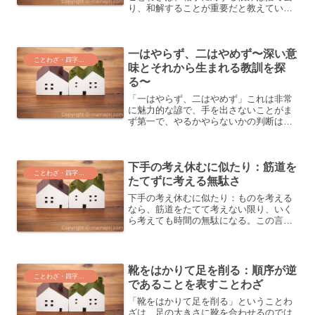
り、和解することが重要だと教えていま
す。恨みを心に持ち続けても良い結果は
生まれません。相手との対立が深まらな
いよう、和解の道を模索することが大切
一はやらず、二はやめず〜深い意
なのです。恨みを手放すこ...
ことわざ・四字熟語・気づき
味とそれから生まれる教訓を探
る〜
「一はやらず、二はやめず」これは非常
に魅力的な諺で、手を出さないことがま
ず第一で、やるかやらないかの判断は慎
重にしなければならないことを教えてい
ます。そして何よりも大切なのは、いっ
たん始めたら最後までその姿勢を貫くこ
下手の考え休むに似たり：筋道を
と、ですね。「一はやらず...
ことわざ・四字熟語・気づき
たてずに考える無駄さ
下手の考え休むに似たり：ものを考える
なら、筋道をたてて考えない限り、いく
ら考えても時間の無駄になる。この言葉
は、筋道立てずに考えることの無駄を指
摘しています。下手の考え休むに似たり
の意味と由来下手の考え休むに似たりと
は、考えることが上手くな...
靴をはかりて足を削る：順序が逆
ことわざ・四字熟語・気づき
であることを表すことわざ
「靴をはかりて足を削る」ということわ
ざは、足の大きさに靴を合わせるのでは