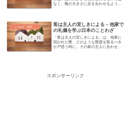
なく、靴の大きさに足を合わせるような
本末転倒な行動を意味します。これは、
物事の順序が逆であること、または本来
の目的を見失っている状況を表すたとえ
です。私たちの日常生活や...
客は主人の宜しきによる – 他家で
ことわざ・四字熟語・気づき
の礼儀を学ぶ日本のことわざ
「客は主人の宜しきによる」は、他家に
招かれた際、どのような態度を取るべき
か戸惑う時に、その家の主人に合わせる
べきだという意味のことわざです。その
家の雰囲気に溶け込むように努めること
で、招いた人も喜ぶことでしょう。この
記事では、この古い日本の...
スポンサーリンク