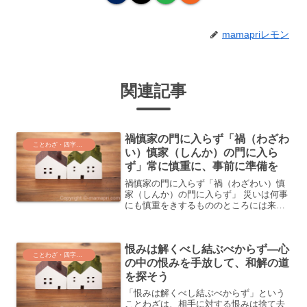
mamapriレモン
関連記事
禍慎家の門に入らず「禍（わざわ
ことわざ・四字熟語・気づき
い）慎家（しんか）の門に入ら
ず」常に慎重に、事前に準備を
禍慎家の門に入らず「禍（わざわい）慎
家（しんか）の門に入らず」 災いは何事
にも慎重をきするもののところには来な
いものだ。問題は起こるのは、慎重に行
わなかったときである。人生には予期せ
ぬ出来事や困難が待ち受けていますが、
恨みは解くべし結ぶべからず―心
その多くを回避する方法...
ことわざ・四字熟語・気づき
の中の恨みを手放して、和解の道
を探そう
「恨みは解くべし結ぶべからず」という
ことわざは、相手に対する恨みは捨て去