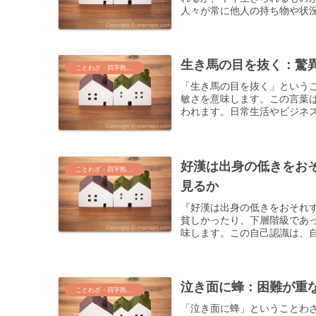
人々が常に他人の持ち物や状況
生き馬の目を抜く：驚
ことわざ・四字熟語・気づき
「生き馬の目を抜く」という
敏さを意味します。この言葉
われます。日常生活やビジネス
好漢は出身の低きをお
ことわざ・四字熟語・気づき
見るか
『好漢は出身の低きをおそれ
貧しかったり、下層階級であ
味します。この自己認識は、自
泣き面に蜂：困難が重
ことわざ・四字熟語・気づき
「泣き面に蜂」ということわ