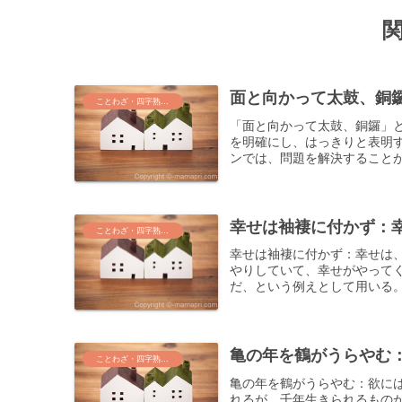
面と向かって太鼓、銅
ことわざ・四字熟語・気づき
「面と向かって太鼓、銅鑼」
を明確にし、はっきりと表明
ンでは、問題を解決することが
幸せは袖褄に付かず：
ことわざ・四字熟語・気づき
幸せは袖褄に付かず：幸せは
やりしていて、幸せがやって
だ、という例えとして用いる。
亀の年を鶴がうらやむ
ことわざ・四字熟語・気づき
亀の年を鶴がうらやむ：欲に
れるが、千年生きられるもの