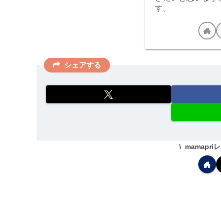
す。
シェアする
mamapr