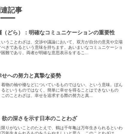
関連記事
鑼（どら）：明確なコミュニケーションの重要性
ということわざは、交渉や議論において、双方が自分の意見や立場
すべきであるという意味を持ちます。あいまいなコミュニケーショ
困難であり、両者が明確な意思表示をするこ...
幸せへの努力と真摯な姿勢
、着物の袖や褄などについているものではない、という意味。ぼん
くるというものではなく、簡単に幸せを得ることはできないもの
このことわざは、幸せを追求する際の努力と真...
：欲の深さを示す日本のことわざ
は限りがないことのたとえで、鶴は千年亀は万年生きられるといわ
が万年生きられるものをうらやましいと思う。このことわざは、