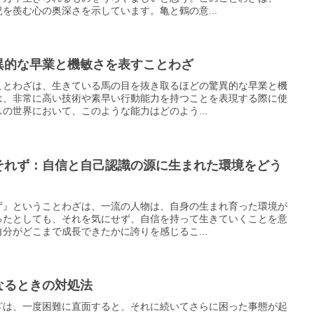
を羨む心の奥深さを示しています。亀と鶴の意...
異的な早業と機敏さを表すことわざ
ことわざは、生きている馬の目を抜き取るほどの驚異的な早業と機
は、非常に高い技術や素早い行動能力を持つことを表現する際に使
の世界において、このような能力はどのよう...
それず：自信と自己認識の源に生まれた環境をどう
ず』ということわざは、一流の人物は、自身の生まれ育った環境が
ったとしても、それを気にせず、自信を持って生きていくことを意
分がどこまで成長できたかに誇りを感じるこ...
なるときの対処法
ざは、一度困難に直面すると、それに続いてさらに困った事態が起